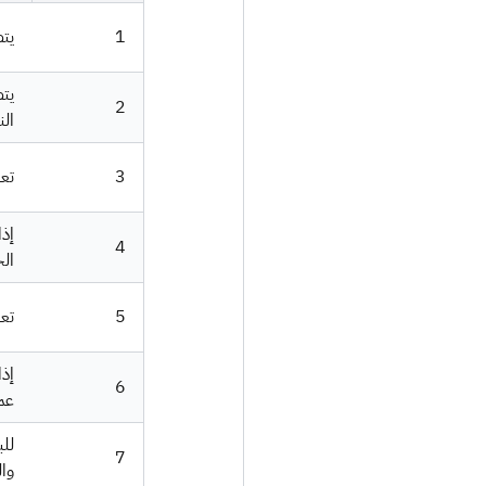
1
يت
يتط
2
الن
3
تع
إذا
4
الج
5
تع
إذا
6
عمل
للب
7
وال