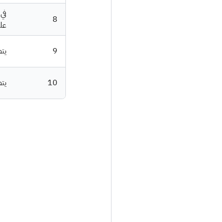
في 
8
على
9
يتط
10
يت