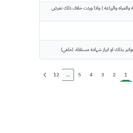
ئة والمياه والزراعة ) واذا وردت خلاف ذلك تعرض
تير بذلك او ابراز شهادة مستقلة. (ملغي)
12
5
4
3
2
1
...
(current)